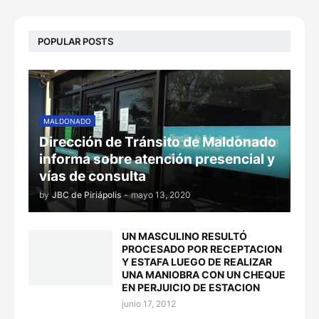
POPULAR POSTS
MALDONADO
Dirección de Tránsito de Maldonado
informa sobre atención presencial y
vías de consulta
by
JBC de Piriápolis
-
mayo 13, 2020
UN MASCULINO RESULTÓ
PROCESADO POR RECEPTACION
Y ESTAFA LUEGO DE REALIZAR
UNA MANIOBRA CON UN CHEQUE
EN PERJUICIO DE ESTACION
junio 17, 2012