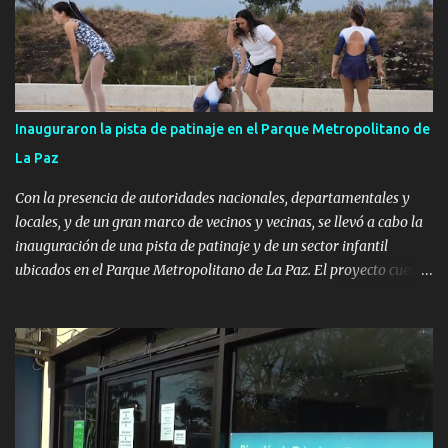
Inauguraron la pista de patinaje en el Parque Metropolitano de
La Paz
Con la presencia de autoridades nacionales, departamentales y
locales, y de un gran marco de vecinos y vecinas, se llevó a cabo la
inauguración de una pista de patinaje y de un sector infantil
ubicados en el Parque Metropolitano de La Paz. El proyecto cuenta
con el apoyo del Fondo + Local que es impulsado por el Programa
Uruguay Integra, de la Dirección de Descentralización e Inversión
Pública de OPP, así como aportes del Gobierno de Canelones y del
Ministerio de Transporte y Obras Públicas. La nueva
infraestructura deportiva consiste en una plataforma de 35 m por
20 m con banco de hormigón sobre sus laterales. Su destino será
polifuncional, permitiendo la práctica de patín, hockey, gimnasia y