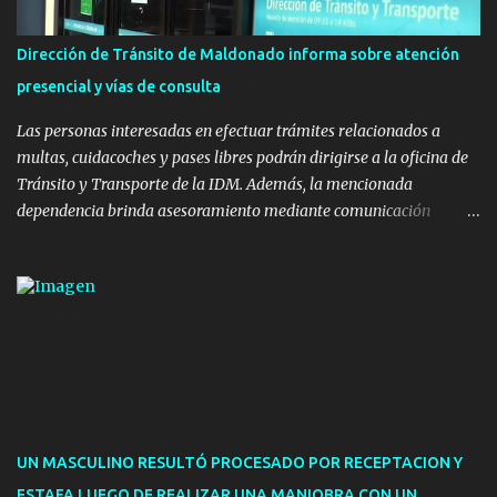
la realización de eventos culturales. Próximo a la pista, se
instalaron juegos infantiles y equipamiento urbano (bancos de
Dirección de Tránsito de Maldonado informa sobre atención
hormigón y sets de bancos y mesas). A su vez, se incorporaron
presencial y vías de consulta
nuevos pavimentos e iluminación. La totalidad de estas obras
implicaron una inversión estimada ...
Las personas interesadas en efectuar trámites relacionados a
multas, cuidacoches y pases libres podrán dirigirse a la oficina de
Tránsito y Transporte de la IDM. Además, la mencionada
dependencia brinda asesoramiento mediante comunicación
telefónica y correo electrónico. La dependencia admitirá el ingreso
de hasta cinco personas a la oficina. En cuanto a la atención
presencial comprende los siguientes trámites: Multas: devolución
de licencias de conducir retenidas por espirometrías y trámites
para la devolución de motos retenidas. Cuidacoches en general.
Pases libres: recargas, renovaciones y estudiantes. Información por
vía telefónica y correo electrónico: Multas: reclamos o consultas a
descargostransito@maldonado.gub.uy, o al teléfono 4222
1921(interno 1456). Cuidacoches: consultas a
UN MASCULINO RESULTÓ PROCESADO POR RECEPTACION Y
transitoytransporte@maldonado.gub.uy, teléfono 4222
ESTAFA LUEGO DE REALIZAR UNA MANIOBRA CON UN