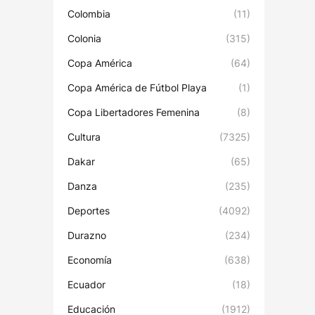
Colombia
(11)
Colonia
(315)
Copa América
(64)
Copa América de Fútbol Playa
(1)
Copa Libertadores Femenina
(8)
Cultura
(7325)
Dakar
(65)
Danza
(235)
Deportes
(4092)
Durazno
(234)
Economía
(638)
Ecuador
(18)
Educación
(1912)