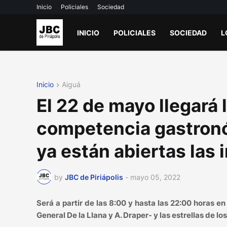
Inicio
Policiales
Sociedad
INICIO
POLICIALES
SOCIEDAD
L
Inicio
Aiguá
El 22 de mayo llegará l
competencia gastronó
ya están abiertas las 
by
JBC de Piriápolis
-
mayo 05, 2022
Será a partir de las 8:00 y hasta las 22:00 horas e
General De la Llana y A. Draper- y las estrellas de lo