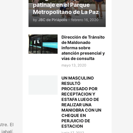
patinaje en el Parque
Metropolitano de La Paz
by
JBC de Piriápolis
-
febrero 16, 2020
Dirección de Tránsito
de Maldonado
informa sobre
atención presencial y
vías de consulta
mayo 13, 2020
UN MASCULINO
RESULTÓ
PROCESADO POR
RECEPTACION Y
ESTAFA LUEGO DE
REALIZAR UNA
MANIOBRA CON UN
CHEQUE EN
PERJUICIO DE
tre. El
ESTACION
jabalí,
junio 17, 2012