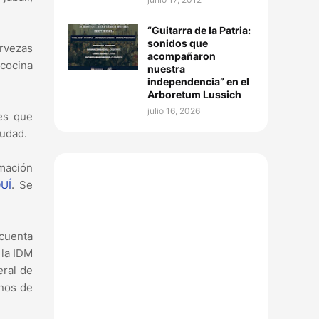
“Guitarra de la Patria:
sonidos que
rvezas
acompañaron
 cocina
nuestra
independencia” en el
Arboretum Lussich
julio 16, 2026
les que
iudad.
mación
QUÍ
. Se
 cuenta
 la IDM
eral de
anos de