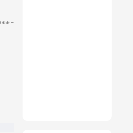
 3959 –