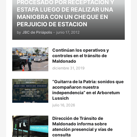
PROCESADO POR RECEPTACION Y
ESTAFA LUEGO DE REALIZAR UNA
MANIOBRA CON UN CHEQUE EN
PERJUICIO DE ESTACION
by
JBC de Piriápolis
-
junio 17, 2012
Continúan los operativos y
controles en el tránsito de
Maldonado
diciembre 31, 2019
“Guitarra de la Patria: sonidos que
acompañaron nuestra
independencia” en el Arboretum
Lussich
julio 16, 2026
Dirección de Tránsito de
Maldonado informa sobre
atención presencial y vías de
consulta