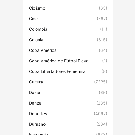
Ciclismo
(63)
Cine
(762)
Colombia
(11)
Colonia
(315)
Copa América
(64)
Copa América de Fútbol Playa
(1)
Copa Libertadores Femenina
(8)
Cultura
(7325)
Dakar
(65)
Danza
(235)
Deportes
(4092)
Durazno
(234)
Economía
(638)