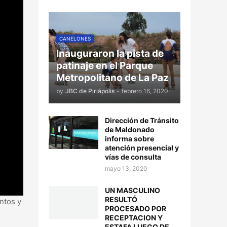
CANELONES
Inauguraron la pista de
patinaje en el Parque
Metropolitano de La Paz
by
JBC de Piriápolis
-
febrero 16, 2020
Dirección de Tránsito
de Maldonado
informa sobre
atención presencial y
vías de consulta
mayo 13, 2020
UN MASCULINO
RESULTÓ
entos y
PROCESADO POR
RECEPTACION Y
ESTAFA LUEGO DE