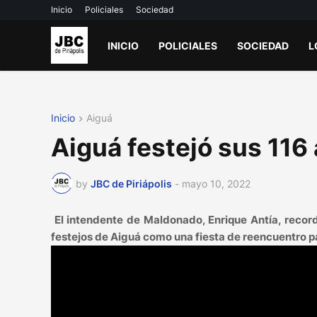
Inicio
Policiales
Sociedad
INICIO
POLICIALES
SOCIEDAD
L
Inicio
Aiguá
Aiguá festejó sus 116
by
JBC de Piriápolis
-
mayo 10, 2022
El intendente de Maldonado, Enrique Antía, recor
festejos de Aiguá como una fiesta de reencuentro pa