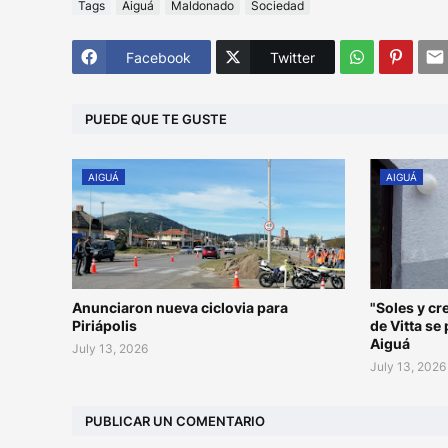
Tags
Aiguá
Maldonado
Sociedad
Facebook
Twitter
PUEDE QUE TE GUSTE
AIGUÁ
AIGUÁ
Anunciaron nueva ciclovia para
"Soles y c
Piriápolis
de Vitta se
Aiguá
July 13, 2026
July 13, 2026
PUBLICAR UN COMENTARIO