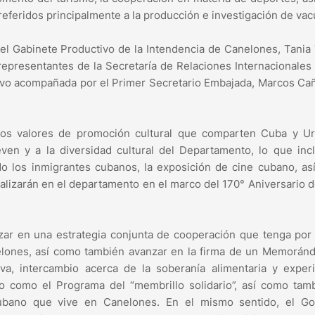
 referidos principalmente a la producción e investigación de vac
del Gabinete Productivo de la Intendencia de Canelones, Tania
 representantes de la Secretaría de Relaciones Internacionales
uvo acompañada por el Primer Secretario Embajada, Marcos Ca
los valores de promoción cultural que comparten Cuba y Ur
n y a la diversidad cultural del Departamento, lo que incl
ído los inmigrantes cubanos, la exposición de cine cubano, a
ealizarán en el departamento en el marco del 170° Aniversario 
nzar en una estrategia conjunta de cooperación que tenga por
nelones, así como también avanzar en la firma de un Memorán
va, intercambio acerca de la soberanía alimentaria y experi
do como el Programa del “membrillo solidario”, así como tam
ubano que vive en Canelones. En el mismo sentido, el Go