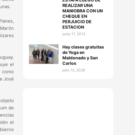
REALIZAR UNA
unas.
MANIOBRA CON UN
CHEQUE EN
 Yanes,
PERJUICIO DE
ESTACION
 Martin
junio 17, 2012
ñizares
Hay clases gratuitas
de Yoga en
uguay.
Maldonado y San
Carlos
uye el
julio 13, 2026
sí como
de José
 objeto
dum de
encias
bién el
bierno