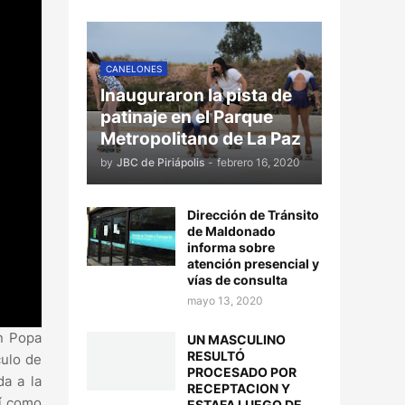
CANELONES
Inauguraron la pista de
patinaje en el Parque
Metropolitano de La Paz
by
JBC de Piriápolis
-
febrero 16, 2020
Dirección de Tránsito
de Maldonado
informa sobre
atención presencial y
vías de consulta
mayo 13, 2020
n Popa
UN MASCULINO
RESULTÓ
culo de
PROCESADO POR
da a la
RECEPTACION Y
sí como
ESTAFA LUEGO DE