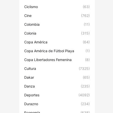
Ciclismo
(63)
Cine
(762)
Colombia
(11)
Colonia
(315)
Copa América
(64)
Copa América de Fútbol Playa
(1)
Copa Libertadores Femenina
(8)
Cultura
(7325)
Dakar
(65)
Danza
(235)
Deportes
(4092)
Durazno
(234)
Economía
(638)