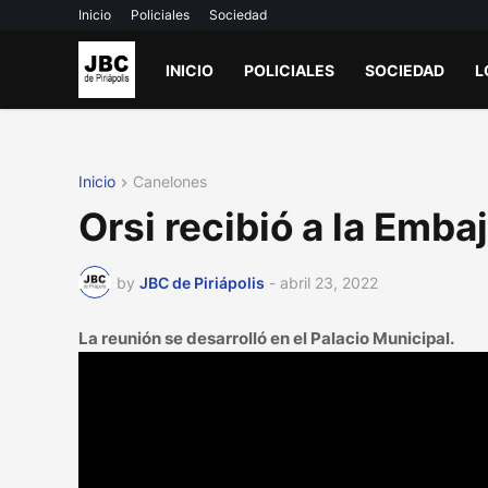
Inicio
Policiales
Sociedad
INICIO
POLICIALES
SOCIEDAD
L
Inicio
Canelones
Orsi recibió a la Emb
by
JBC de Piriápolis
-
abril 23, 2022
La reunión se desarrolló en el Palacio Municipal.