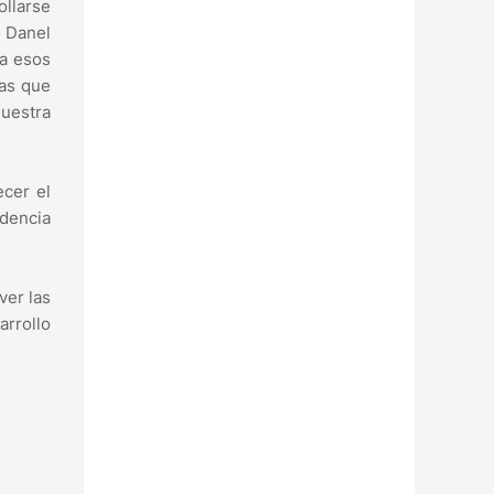
ollarse
a Danel
 a esos
las que
uestra
ecer el
ndencia
ver las
arrollo