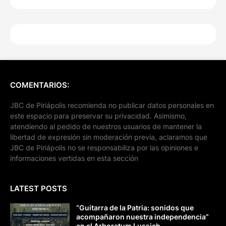
COMENTARIOS:
JBC de Piriápolis recomienda no publicar datos personales en
este espacio para preservar su privacidad. Asimismo,
atendiendo al pedido de nuestros usuarios de mantener la
libertad de expresión sin moderación previa, aclaramos que
JBC de Piriápolis no se responsabiliza por las opiniones e
informaciones vertidas en esta sección
LATEST POSTS
“Guitarra de la Patria: sonidos que
acompañaron nuestra independencia”
en el Arboretum Lussich