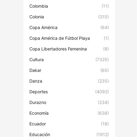
Colombia
(11)
Colonia
(315)
Copa América
(64)
Copa América de Fútbol Playa
(1)
Copa Libertadores Femenina
(8)
Cultura
(7325)
Dakar
(65)
Danza
(235)
Deportes
(4092)
Durazno
(234)
Economía
(638)
Ecuador
(18)
Educación
(1912)