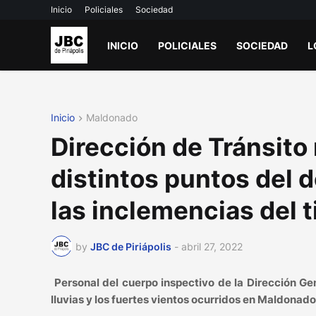
Inicio
Policiales
Sociedad
INICIO
POLICIALES
SOCIEDAD
L
Inicio
Maldonado
Dirección de Tránsito
distintos puntos del
las inclemencias del 
by
JBC de Piriápolis
-
abril 27, 2022
Personal del cuerpo inspectivo de la Dirección Ge
lluvias y los fuertes vientos ocurridos en Maldonado