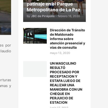
patinaje en el Parque
Metropolitano de La Paz
by
JBC de Piriápolis
-
febrero 16, 2020
Dirección de Tránsito
de Maldonado
informa sobre
atención presencial y
nes por
vías de consulta
laudio
mayo 13, 2020
UN MASCULINO
RESULTÓ
PROCESADO POR
RECEPTACION Y
erturas
ESTAFA LUEGO DE
REALIZAR UNA
ramas y
MANIOBRA CON UN
CHEQUE EN
PERJUICIO DE
ESTACION
junio 17, 2012