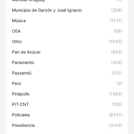
Municipio de Garzón y José Ignacio
(258)
Música
(1571)
OEA
(99)
ONU
(1043)
Pan de Azúcar
(683)
Parlamento
(359)
Paysandú
(315)
Perú
(2)
Piriápolis
(1393)
PIT-CNT
(120)
Policiales
(8531)
Presidencia
(3143)