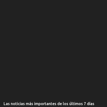
i
o
s
Las noticias más importantes de los últimos 7 días