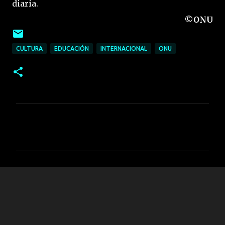
diaria.
©ONU
CULTURA
EDUCACIÓN
INTERNACIONAL
ONU
C
o
m
e
n
t
a
r