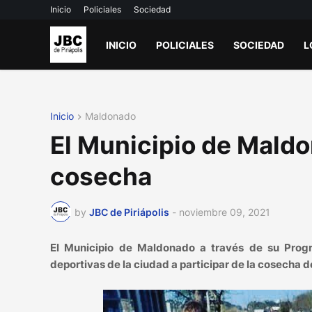
Inicio
Policiales
Sociedad
INICIO
POLICIALES
SOCIEDAD
L
Inicio
Maldonado
El Municipio de Mald
cosecha
by
JBC de Piriápolis
-
noviembre 09, 2021
El Municipio de Maldonado a través de su Progra
deportivas de la ciudad a participar de la cosecha 