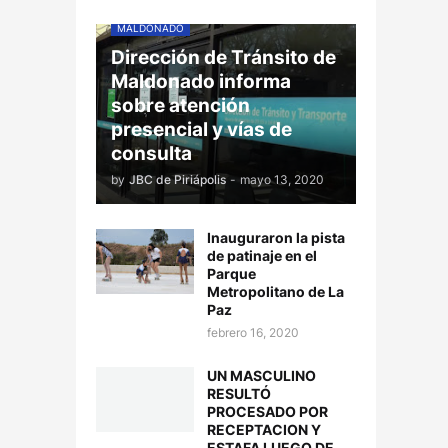
MALDONADO
Dirección de Tránsito de
Maldonado informa
sobre atención
presencial y vías de
consulta
by
JBC de Piriápolis
-
mayo 13, 2020
Inauguraron la pista
de patinaje en el
Parque
Metropolitano de La
Paz
febrero 16, 2020
UN MASCULINO
RESULTÓ
PROCESADO POR
RECEPTACION Y
ESTAFA LUEGO DE