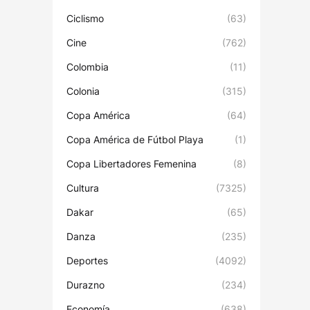
Ciclismo
(63)
Cine
(762)
Colombia
(11)
Colonia
(315)
Copa América
(64)
Copa América de Fútbol Playa
(1)
Copa Libertadores Femenina
(8)
Cultura
(7325)
Dakar
(65)
Danza
(235)
Deportes
(4092)
Durazno
(234)
Economía
(638)