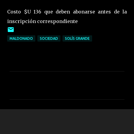
Costo $U 136 que deben abonarse antes de la
inscripción correspondiente
MALDONADO
SOCIEDAD
SOLÍS GRANDE
C
o
m
e
n
t
a