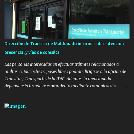
Ministerio de Transporte y Obras Públicas. La nueva
infraestructura deportiva consiste en una plataforma de 35 m por
20 m con banco de hormigón sobre sus laterales. Su destino será
polifuncional, permitiendo la práctica de patín, hockey, gimnasia y
la realización de eventos culturales. Próximo a la pista, se
instalaron juegos infantiles y equipamiento urbano (bancos de
Dirección de Tránsito de Maldonado informa sobre atención
hormigón y sets de bancos y mesas). A su vez, se incorporaron
presencial y vías de consulta
nuevos pavimentos e iluminación. La totalidad de estas obras
implicaron una inversión estimada ...
Las personas interesadas en efectuar trámites relacionados a
multas, cuidacoches y pases libres podrán dirigirse a la oficina de
Tránsito y Transporte de la IDM. Además, la mencionada
dependencia brinda asesoramiento mediante comunicación
telefónica y correo electrónico. La dependencia admitirá el ingreso
de hasta cinco personas a la oficina. En cuanto a la atención
presencial comprende los siguientes trámites: Multas: devolución
de licencias de conducir retenidas por espirometrías y trámites
para la devolución de motos retenidas. Cuidacoches en general.
Pases libres: recargas, renovaciones y estudiantes. Información por