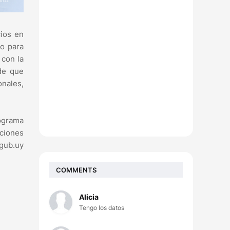
ios en
so para
 con la
 de que
onales,
ograma
ciones
.gub.uy
COMMENTS
Alicia
Tengo los datos