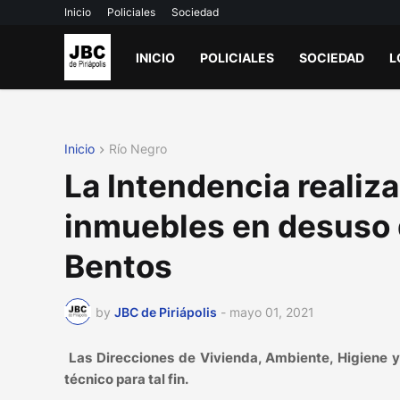
Inicio
Policiales
Sociedad
INICIO
POLICIALES
SOCIEDAD
L
Inicio
Río Negro
La Intendencia realiz
inmuebles en desuso d
Bentos
by
JBC de Piriápolis
-
mayo 01, 2021
Las Direcciones de Vivienda, Ambiente, Higiene y
técnico para tal fin.