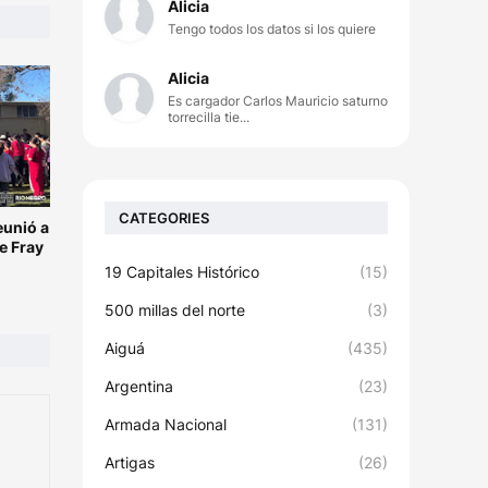
Alicia
Tengo todos los datos si los quiere
Alicia
Es cargador Carlos Mauricio saturno
torrecilla tie...
CATEGORIES
eunió a
e Fray
19 Capitales Histórico
(15)
500 millas del norte
(3)
Aiguá
(435)
Argentina
(23)
Armada Nacional
(131)
Artigas
(26)