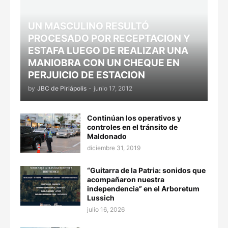
UN MASCULINO RESULTÓ
PROCESADO POR RECEPTACION Y
ESTAFA LUEGO DE REALIZAR UNA
MANIOBRA CON UN CHEQUE EN
PERJUICIO DE ESTACION
by
JBC de Piriápolis
-
junio 17, 2012
Continúan los operativos y
controles en el tránsito de
Maldonado
diciembre 31, 2019
“Guitarra de la Patria: sonidos que
acompañaron nuestra
independencia” en el Arboretum
Lussich
julio 16, 2026