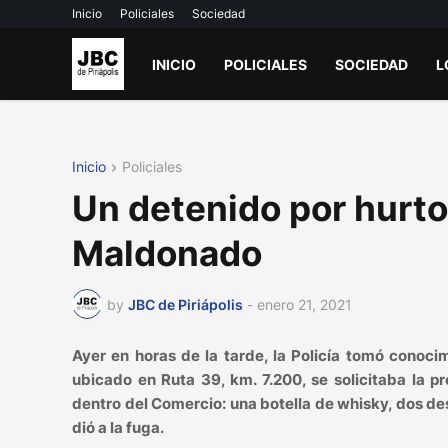
Inicio
Policiales
Sociedad
INICIO
POLICIALES
SOCIEDAD
L
Inicio
Policiales
Un detenido por hurto
Maldonado
by
JBC de Piriápolis
-
enero 21, 2021
Ayer en horas de la tarde, la Policía tomó conoc
ubicado en Ruta 39, km. 7.200, se solicitaba la 
dentro del Comercio: una botella de whisky, dos de
dió a la fuga.