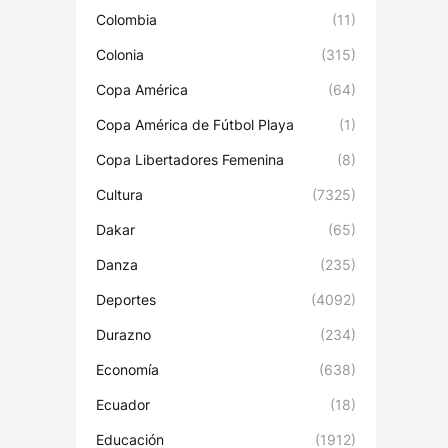
Colombia
(11)
Colonia
(315)
Copa América
(64)
Copa América de Fútbol Playa
(1)
Copa Libertadores Femenina
(8)
Cultura
(7325)
Dakar
(65)
Danza
(235)
Deportes
(4092)
Durazno
(234)
Economía
(638)
Ecuador
(18)
Educación
(1912)