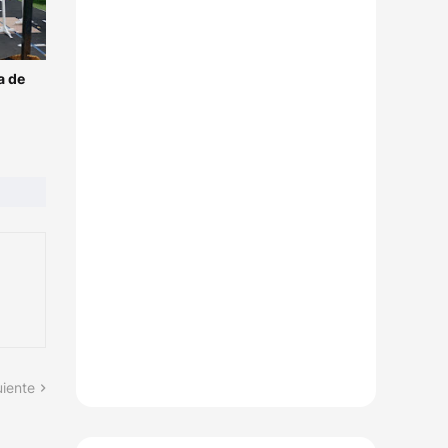
a de
uiente