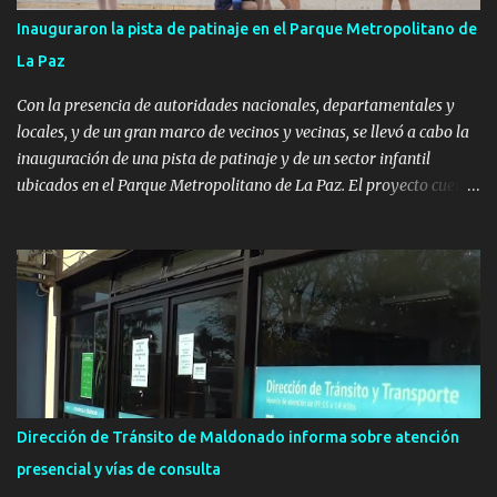
Inauguraron la pista de patinaje en el Parque Metropolitano de
La Paz
Con la presencia de autoridades nacionales, departamentales y
locales, y de un gran marco de vecinos y vecinas, se llevó a cabo la
inauguración de una pista de patinaje y de un sector infantil
ubicados en el Parque Metropolitano de La Paz. El proyecto cuenta
con el apoyo del Fondo + Local que es impulsado por el Programa
Uruguay Integra, de la Dirección de Descentralización e Inversión
Pública de OPP, así como aportes del Gobierno de Canelones y del
Ministerio de Transporte y Obras Públicas. La nueva
infraestructura deportiva consiste en una plataforma de 35 m por
20 m con banco de hormigón sobre sus laterales. Su destino será
polifuncional, permitiendo la práctica de patín, hockey, gimnasia y
la realización de eventos culturales. Próximo a la pista, se
instalaron juegos infantiles y equipamiento urbano (bancos de
Dirección de Tránsito de Maldonado informa sobre atención
hormigón y sets de bancos y mesas). A su vez, se incorporaron
presencial y vías de consulta
nuevos pavimentos e iluminación. La totalidad de estas obras