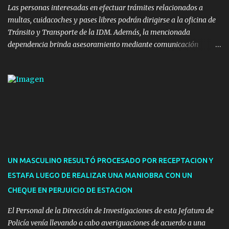
implicaron una inversión estimada ...
Las personas interesadas en efectuar trámites relacionados a
multas, cuidacoches y pases libres podrán dirigirse a la oficina de
Tránsito y Transporte de la IDM. Además, la mencionada
dependencia brinda asesoramiento mediante comunicación
telefónica y correo electrónico. La dependencia admitirá el ingreso
de hasta cinco personas a la oficina. En cuanto a la atención
presencial comprende los siguientes trámites: Multas: devolución
de licencias de conducir retenidas por espirometrías y trámites
para la devolución de motos retenidas. Cuidacoches en general.
Pases libres: recargas, renovaciones y estudiantes. Información por
vía telefónica y correo electrónico: Multas: reclamos o consultas a
descargostransito@maldonado.gub.uy, o al teléfono 4222
1921(interno 1456). Cuidacoches: consultas a
UN MASCULINO RESULTÓ PROCESADO POR RECEPTACION Y
transitoytransporte@maldonado.gub.uy, teléfono 4222
ESTAFA LUEGO DE REALIZAR UNA MANIOBRA CON UN
1921(interno 1246). Transporte: consultas generales relacionadas a
CHEQUE EN PERJUICIO DE ESTACION
Uber y Taxi, a través de transporte@maldonado.gub.uy, t...
El Personal de la Dirección de Investigaciones de esta Jefatura de
Policía venía llevando a cabo averiguaciones de acuerdo a una