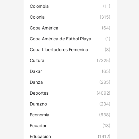
Colombia
(11)
Colonia
(315)
Copa América
(64)
Copa América de Fútbol Playa
(1)
Copa Libertadores Femenina
(8)
Cultura
(7325)
Dakar
(65)
Danza
(235)
Deportes
(4092)
Durazno
(234)
Economía
(638)
Ecuador
(18)
Educación
(1912)