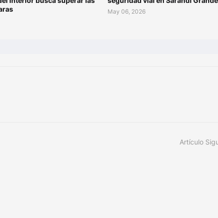
del Interior busca superar las
seguridad vial en Sarandí Grande
aras
May 06, 2026
Artículo Sig