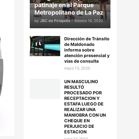
patinaje en el Parque
Metropolitano de La Paz
by
JBC de Piriápolis
-
febrero 16, 2020
Dirección de Tránsito
de Maldonado
informa sobre
atención presencial y
vías de consulta
mayo 13, 2020
UN MASCULINO
RESULTÓ
PROCESADO POR
RECEPTACION Y
ESTAFA LUEGO DE
REALIZAR UNA
MANIOBRA CON UN
CHEQUE EN
PERJUICIO DE
ESTACION
junio 17, 2012