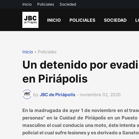
Inicio
Policiales
Sociedad
INICIO
POLICIALES
SOCIEDAD
L
Inicio
Policiales
Un detenido por evadir
en Piriápolis
by
JBC de Piriápolis
-
noviembre 02, 2020
En la madrugada de ayer 1 de noviembre en el tras
personas” en la Cuidad de Piriápolis en un Puesto 
masculino el cual conducía una moto, éste intenta 
policial el cual sufre lesiones y es derivado a Sanato