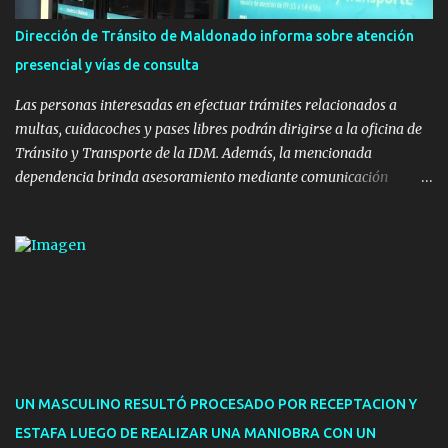
la realización de eventos culturales. Próximo a la pista, se
instalaron juegos infantiles y equipamiento urbano (bancos de
Dirección de Tránsito de Maldonado informa sobre atención
hormigón y sets de bancos y mesas). A su vez, se incorporaron
presencial y vías de consulta
nuevos pavimentos e iluminación. La totalidad de estas obras
implicaron una inversión estimada ...
Las personas interesadas en efectuar trámites relacionados a
multas, cuidacoches y pases libres podrán dirigirse a la oficina de
Tránsito y Transporte de la IDM. Además, la mencionada
dependencia brinda asesoramiento mediante comunicación
telefónica y correo electrónico. La dependencia admitirá el ingreso
de hasta cinco personas a la oficina. En cuanto a la atención
presencial comprende los siguientes trámites: Multas: devolución
de licencias de conducir retenidas por espirometrías y trámites
para la devolución de motos retenidas. Cuidacoches en general.
Pases libres: recargas, renovaciones y estudiantes. Información por
vía telefónica y correo electrónico: Multas: reclamos o consultas a
descargostransito@maldonado.gub.uy, o al teléfono 4222
1921(interno 1456). Cuidacoches: consultas a
UN MASCULINO RESULTÓ PROCESADO POR RECEPTACION Y
transitoytransporte@maldonado.gub.uy, teléfono 4222
ESTAFA LUEGO DE REALIZAR UNA MANIOBRA CON UN
1921(interno 1246). Transporte: consultas generales relacionadas a