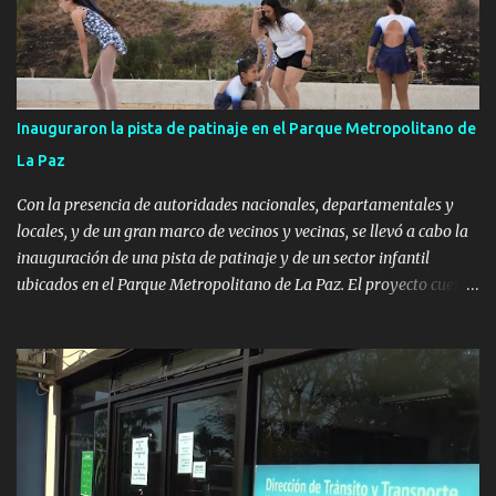
Inauguraron la pista de patinaje en el Parque Metropolitano de
La Paz
Con la presencia de autoridades nacionales, departamentales y
locales, y de un gran marco de vecinos y vecinas, se llevó a cabo la
inauguración de una pista de patinaje y de un sector infantil
ubicados en el Parque Metropolitano de La Paz. El proyecto cuenta
con el apoyo del Fondo + Local que es impulsado por el Programa
Uruguay Integra, de la Dirección de Descentralización e Inversión
Pública de OPP, así como aportes del Gobierno de Canelones y del
Ministerio de Transporte y Obras Públicas. La nueva
infraestructura deportiva consiste en una plataforma de 35 m por
20 m con banco de hormigón sobre sus laterales. Su destino será
polifuncional, permitiendo la práctica de patín, hockey, gimnasia y