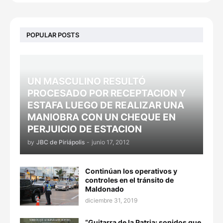
POPULAR POSTS
UN MASCULINO RESULTÓ
PROCESADO POR RECEPTACION Y
ESTAFA LUEGO DE REALIZAR UNA
MANIOBRA CON UN CHEQUE EN
PERJUICIO DE ESTACION
by
JBC de Piriápolis
-
junio 17, 2012
Continúan los operativos y
controles en el tránsito de
Maldonado
diciembre 31, 2019
“Guitarra de la Patria: sonidos que