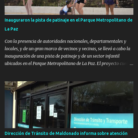
Inauguraron la pista de patinaje en el Parque Metropolitano de
La Paz
Con la presencia de autoridades nacionales, departamentales y
locales, y de un gran marco de vecinos y vecinas, se llevó a cabo la
inauguración de una pista de patinaje y de un sector infantil
ubicados en el Parque Metropolitano de La Paz. El proyecto cuenta
con el apoyo del Fondo + Local que es impulsado por el Programa
Uruguay Integra, de la Dirección de Descentralización e Inversión
Pública de OPP, así como aportes del Gobierno de Canelones y del
Ministerio de Transporte y Obras Públicas. La nueva
infraestructura deportiva consiste en una plataforma de 35 m por
20 m con banco de hormigón sobre sus laterales. Su destino será
polifuncional, permitiendo la práctica de patín, hockey, gimnasia y
la realización de eventos culturales. Próximo a la pista, se
instalaron juegos infantiles y equipamiento urbano (bancos de
Dirección de Tránsito de Maldonado informa sobre atención
hormigón y sets de bancos y mesas). A su vez, se incorporaron