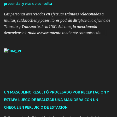
presencial y vías de consulta
nuevos pavimentos e iluminación. La totalidad de estas obras
implicaron una inversión estimada ...
Las personas interesadas en efectuar trámites relacionados a
multas, cuidacoches y pases libres podrán dirigirse a la oficina de
Tránsito y Transporte de la IDM. Además, la mencionada
dependencia brinda asesoramiento mediante comunicación
telefónica y correo electrónico. La dependencia admitirá el ingreso
de hasta cinco personas a la oficina. En cuanto a la atención
presencial comprende los siguientes trámites: Multas: devolución
de licencias de conducir retenidas por espirometrías y trámites
para la devolución de motos retenidas. Cuidacoches en general.
Pases libres: recargas, renovaciones y estudiantes. Información por
vía telefónica y correo electrónico: Multas: reclamos o consultas a
descargostransito@maldonado.gub.uy, o al teléfono 4222
1921(interno 1456). Cuidacoches: consultas a
UN MASCULINO RESULTÓ PROCESADO POR RECEPTACION Y
transitoytransporte@maldonado.gub.uy, teléfono 4222
ESTAFA LUEGO DE REALIZAR UNA MANIOBRA CON UN
1921(interno 1246). Transporte: consultas generales relacionadas a
CHEQUE EN PERJUICIO DE ESTACION
Uber y Taxi, a través de transporte@maldonado.gub.uy, t...