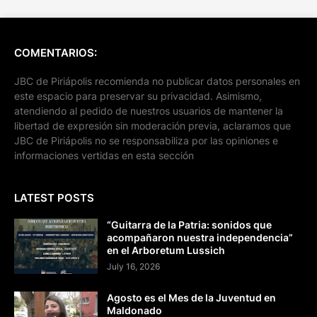
COMENTARIOS:
JBC de Piriápolis recomienda no publicar datos personales en
este espacio para preservar su privacidad. Asimismo,
atendiendo al pedido de nuestros usuarios de mantener la
libertad de expresión sin moderación previa, aclaramos que
JBC de Piriápolis no se responsabiliza por las opiniones e
informaciones vertidas en esta sección
LATEST POSTS
“Guitarra de la Patria: sonidos que
acompañaron nuestra independencia”
en el Arboretum Lussich
July 16, 2026
Agosto es el Mes de la Juventud en
Maldonado