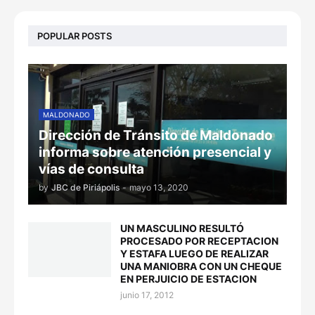
POPULAR POSTS
MALDONADO
Dirección de Tránsito de Maldonado
informa sobre atención presencial y
vías de consulta
by
JBC de Piriápolis
-
mayo 13, 2020
UN MASCULINO RESULTÓ
PROCESADO POR RECEPTACION
Y ESTAFA LUEGO DE REALIZAR
UNA MANIOBRA CON UN CHEQUE
EN PERJUICIO DE ESTACION
junio 17, 2012