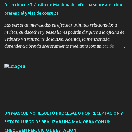
instalaron juegos infantiles y equipamiento urbano (bancos de
Dirección de Tránsito de Maldonado informa sobre atención
hormigón y sets de bancos y mesas). A su vez, se incorporaron
presencial y vías de consulta
nuevos pavimentos e iluminación. La totalidad de estas obras
implicaron una inversión estimada ...
Las personas interesadas en efectuar trámites relacionados a
multas, cuidacoches y pases libres podrán dirigirse a la oficina de
Tránsito y Transporte de la IDM. Además, la mencionada
dependencia brinda asesoramiento mediante comunicación
telefónica y correo electrónico. La dependencia admitirá el ingreso
de hasta cinco personas a la oficina. En cuanto a la atención
presencial comprende los siguientes trámites: Multas: devolución
de licencias de conducir retenidas por espirometrías y trámites
para la devolución de motos retenidas. Cuidacoches en general.
Pases libres: recargas, renovaciones y estudiantes. Información por
vía telefónica y correo electrónico: Multas: reclamos o consultas a
descargostransito@maldonado.gub.uy, o al teléfono 4222
1921(interno 1456). Cuidacoches: consultas a
UN MASCULINO RESULTÓ PROCESADO POR RECEPTACION Y
transitoytransporte@maldonado.gub.uy, teléfono 4222
ESTAFA LUEGO DE REALIZAR UNA MANIOBRA CON UN
1921(interno 1246). Transporte: consultas generales relacionadas a
CHEQUE EN PERJUICIO DE ESTACION
Uber y Taxi, a través de transporte@maldonado.gub.uy, t...