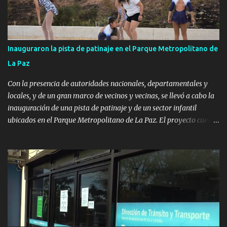
Inauguraron la pista de patinaje en el Parque Metropolitano de
La Paz
Con la presencia de autoridades nacionales, departamentales y
locales, y de un gran marco de vecinos y vecinas, se llevó a cabo la
inauguración de una pista de patinaje y de un sector infantil
ubicados en el Parque Metropolitano de La Paz. El proyecto cuenta
con el apoyo del Fondo + Local que es impulsado por el Programa
Uruguay Integra, de la Dirección de Descentralización e Inversión
Pública de OPP, así como aportes del Gobierno de Canelones y del
Ministerio de Transporte y Obras Públicas. La nueva
infraestructura deportiva consiste en una plataforma de 35 m por
20 m con banco de hormigón sobre sus laterales. Su destino será
polifuncional, permitiendo la práctica de patín, hockey, gimnasia y
la realización de eventos culturales. Próximo a la pista, se