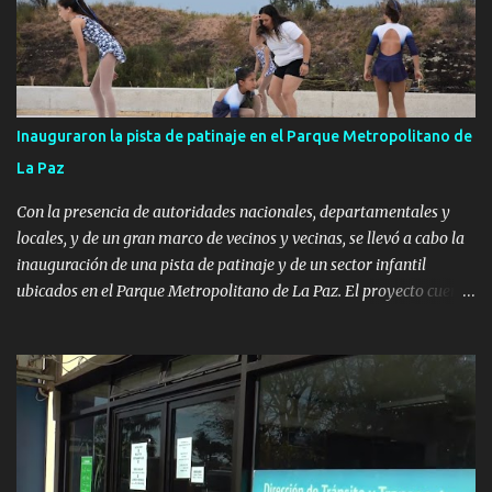
Inauguraron la pista de patinaje en el Parque Metropolitano de
La Paz
Con la presencia de autoridades nacionales, departamentales y
locales, y de un gran marco de vecinos y vecinas, se llevó a cabo la
inauguración de una pista de patinaje y de un sector infantil
ubicados en el Parque Metropolitano de La Paz. El proyecto cuenta
con el apoyo del Fondo + Local que es impulsado por el Programa
Uruguay Integra, de la Dirección de Descentralización e Inversión
Pública de OPP, así como aportes del Gobierno de Canelones y del
Ministerio de Transporte y Obras Públicas. La nueva
infraestructura deportiva consiste en una plataforma de 35 m por
20 m con banco de hormigón sobre sus laterales. Su destino será
polifuncional, permitiendo la práctica de patín, hockey, gimnasia y