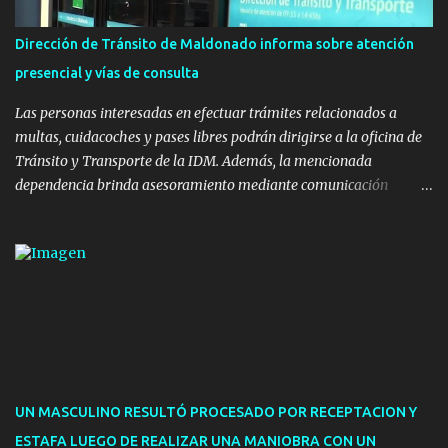
la realización de eventos culturales. Próximo a la pista, se
instalaron juegos infantiles y equipamiento urbano (bancos de
Dirección de Tránsito de Maldonado informa sobre atención
hormigón y sets de bancos y mesas). A su vez, se incorporaron
presencial y vías de consulta
nuevos pavimentos e iluminación. La totalidad de estas obras
implicaron una inversión estimada ...
Las personas interesadas en efectuar trámites relacionados a
multas, cuidacoches y pases libres podrán dirigirse a la oficina de
Tránsito y Transporte de la IDM. Además, la mencionada
dependencia brinda asesoramiento mediante comunicación
telefónica y correo electrónico. La dependencia admitirá el ingreso
de hasta cinco personas a la oficina. En cuanto a la atención
presencial comprende los siguientes trámites: Multas: devolución
de licencias de conducir retenidas por espirometrías y trámites
para la devolución de motos retenidas. Cuidacoches en general.
Pases libres: recargas, renovaciones y estudiantes. Información por
vía telefónica y correo electrónico: Multas: reclamos o consultas a
descargostransito@maldonado.gub.uy, o al teléfono 4222
1921(interno 1456). Cuidacoches: consultas a
UN MASCULINO RESULTÓ PROCESADO POR RECEPTACION Y
transitoytransporte@maldonado.gub.uy, teléfono 4222
ESTAFA LUEGO DE REALIZAR UNA MANIOBRA CON UN