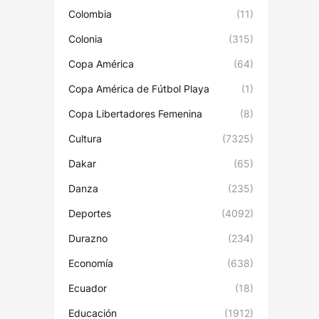
Colombia
(11)
Colonia
(315)
Copa América
(64)
Copa América de Fútbol Playa
(1)
Copa Libertadores Femenina
(8)
Cultura
(7325)
Dakar
(65)
Danza
(235)
Deportes
(4092)
Durazno
(234)
Economía
(638)
Ecuador
(18)
Educación
(1912)