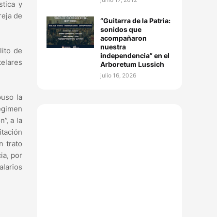
tica y
reja de
“Guitarra de la Patria:
sonidos que
acompañaron
nuestra
lito de
independencia” en el
telares
Arboretum Lussich
julio 16, 2026
puso la
régimen
”, a la
itación
n trato
ia, por
alarios