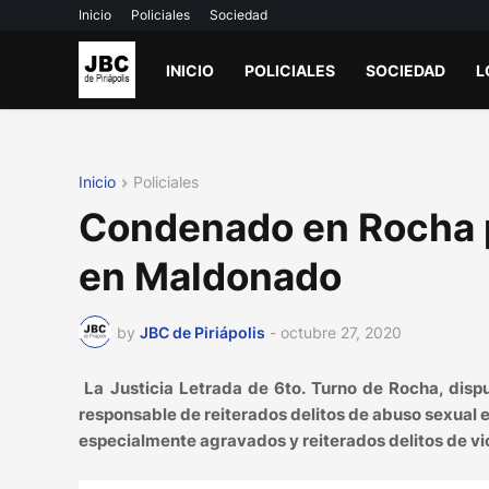
Inicio
Policiales
Sociedad
INICIO
POLICIALES
SOCIEDAD
L
Inicio
Policiales
Condenado en Rocha p
en Maldonado
by
JBC de Piriápolis
-
octubre 27, 2020
La Justicia Letrada de 6to. Turno de Rocha, dis
responsable de reiterados delitos de abuso sexual e
especialmente agravados y reiterados delitos de vi