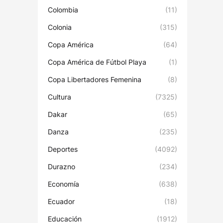
Colombia
(11)
Colonia
(315)
Copa América
(64)
Copa América de Fútbol Playa
(1)
Copa Libertadores Femenina
(8)
Cultura
(7325)
Dakar
(65)
Danza
(235)
Deportes
(4092)
Durazno
(234)
Economía
(638)
Ecuador
(18)
Educación
(1912)