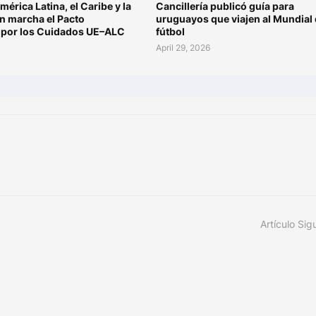
mérica Latina, el Caribe y la
Cancillería publicó guía para
n marcha el Pacto
uruguayos que viajen al Mundial
l por los Cuidados UE–ALC
fútbol
6
April 29, 2026
Artículo Sig