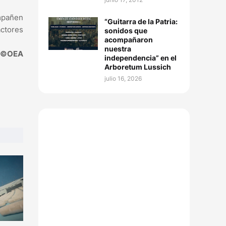
ompañen
“Guitarra de la Patria:
actores
sonidos que
acompañaron
nuestra
©OEA
independencia” en el
Arboretum Lussich
julio 16, 2026