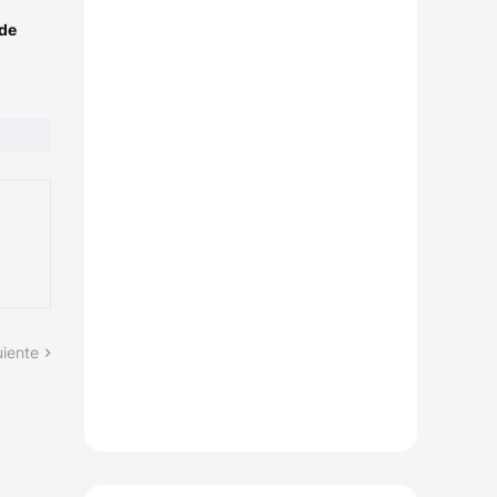
 de
uiente