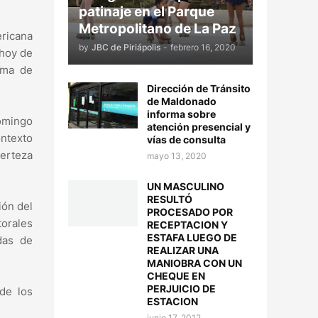
patinaje en el Parque
Metropolitano de La Paz
ericana
by
JBC de Piriápolis
-
febrero 16, 2020
 hoy de
ama de
Dirección de Tránsito
de Maldonado
informa sobre
domingo
atención presencial y
ontexto
vías de consulta
certeza
mayo 13, 2020
UN MASCULINO
RESULTÓ
ión del
PROCESADO POR
torales
RECEPTACION Y
ESTAFA LUEGO DE
das de
REALIZAR UNA
MANIOBRA CON UN
CHEQUE EN
PERJUICIO DE
de los
ESTACION
junio 17, 2012