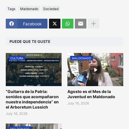
Tags
Maldonado
Sociedad
Facebook
PUEDE QUE TE GUSTE
CULTURA
MALDONADO
“Guitarra de la Patria:
Agosto es el Mes de la
sonidos que acompañaron
Juventud en Maldonado
nuestra independencia” en
July 16, 2026
el Arboretum Lussich
July 16, 2026
MALDONADO