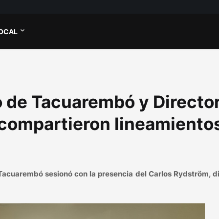
OCAL
 de Tacuarembó y Directo
 compartieron lineamiento
de Tacuarembó sesionó con la presencia del Carlos Rydström, d