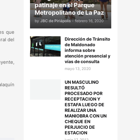
patinaje en el Parque
Metropolitano de La Paz
by
JBC de Piriápolis
-
febrero 16, 2020
nes que
Dirección de Tránsito
ral del
de Maldonado
informa sobre
atención presencial y
vías de consulta
uyente,
mayo 13, 2020
UN MASCULINO
alaquín
RESULTÓ
PROCESADO POR
RECEPTACION Y
ESTAFA LUEGO DE
REALIZAR UNA
MANIOBRA CON UN
CHEQUE EN
PERJUICIO DE
ESTACION
junio 17, 2012