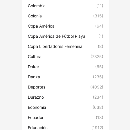
Colombia
(11)
Colonia
(315)
Copa América
(64)
Copa América de Fútbol Playa
(1)
Copa Libertadores Femenina
(8)
Cultura
(7325)
Dakar
(65)
Danza
(235)
Deportes
(4092)
Durazno
(234)
Economía
(638)
Ecuador
(18)
Educación
(1912)