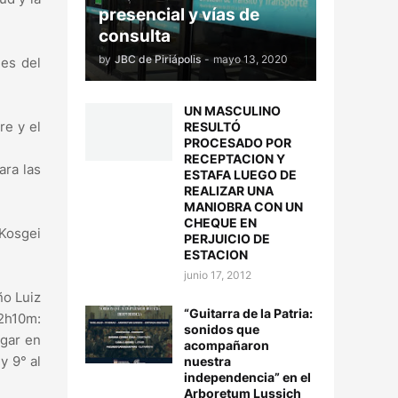
presencial y vías de
consulta
by
JBC de Piriápolis
-
mayo 13, 2020
les del
UN MASCULINO
re y el
RESULTÓ
PROCESADO POR
RECEPTACION Y
ara las
ESTAFA LUEGO DE
REALIZAR UNA
MANIOBRA CON UN
CHEQUE EN
Kosgei
PERJUICIO DE
ESTACION
junio 17, 2012
ño Luiz
“Guitarra de la Patria:
 2h10m:
sonidos que
ugar en
acompañaron
y 9° al
nuestra
independencia” en el
Arboretum Lussich