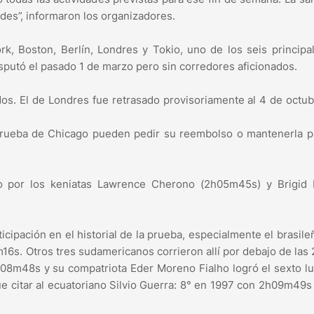
des”, informaron los organizadores.
k, Boston, Berlín, Londres y Tokio, uno de los seis principa
isputó el pasado 1 de marzo pero sin corredores aficionados.
os. El de Londres fue retrasado provisoriamente al 4 de octub
 prueba de Chicago pueden pedir su reembolso o mantenerla p
o por los keniatas Lawrence Cherono (2h05m45s) y Brigid 
cipación en el historial de la prueba, especialmente el brasile
16s. Otros tres sudamericanos corrieron allí por debajo de las
8m48s y su compatriota Eder Moreno Fialho logró el sexto l
citar al ecuatoriano Silvio Guerra: 8° en 1997 con 2h09m49s 