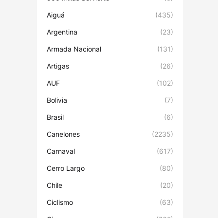
Aiguá
(435)
Argentina
(23)
Armada Nacional
(131)
Artigas
(26)
AUF
(102)
Bolivia
(7)
Brasil
(6)
Canelones
(2235)
Carnaval
(617)
Cerro Largo
(80)
Chile
(20)
Ciclismo
(63)