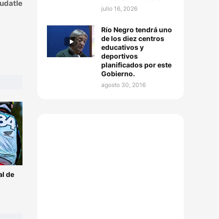
udatle
julio 16, 2026
Río Negro tendrá uno
de los diez centros
educativos y
deportivos
planificados por este
Gobierno.
agosto 30, 2016
l de