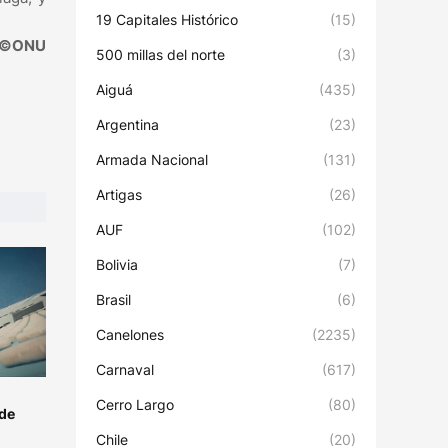
19 Capitales Histórico
(15)
©ONU
500 millas del norte
(3)
Aiguá
(435)
Argentina
(23)
Armada Nacional
(131)
Artigas
(26)
AUF
(102)
Bolivia
(7)
Brasil
(6)
Canelones
(2235)
Carnaval
(617)
Cerro Largo
(80)
 de
Chile
(20)