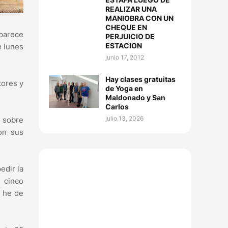
REALIZAR UNA
MANIOBRA CON UN
CHEQUE EN
 parece
PERJUICIO DE
ESTACION
e lunes
junio 17, 2012
Hay clases gratuitas
tores y
de Yoga en
Maldonado y San
Carlos
julio 13, 2026
e sobre
on sus
edir la
 cinco
a he de