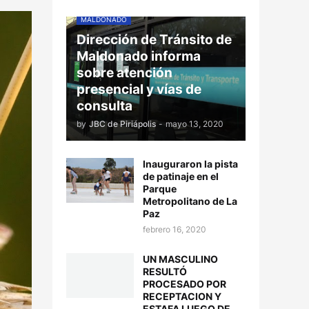
MALDONADO
Dirección de Tránsito de
Maldonado informa
sobre atención
presencial y vías de
consulta
by
JBC de Piriápolis
-
mayo 13, 2020
Inauguraron la pista
de patinaje en el
Parque
Metropolitano de La
Paz
febrero 16, 2020
UN MASCULINO
RESULTÓ
PROCESADO POR
RECEPTACION Y
ESTAFA LUEGO DE