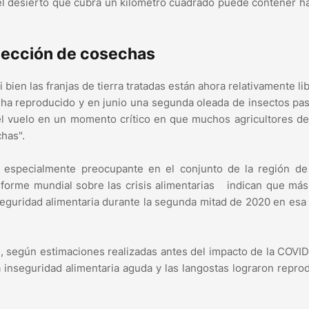
l desierto que cubra un kilómetro cuadrado puede contener h
olección de cosechas
bien las franjas de tierra tratadas están ahora relativamente li
e ha reproducido y en junio una segunda oleada de insectos pa
 el vuelo en un momento crítico en que muchos agricultores de
chas".
s especialmente preocupante en el conjunto de la región de 
nforme mundial sobre las crisis alimentarias indican que má
seguridad alimentaria durante la segunda mitad de 2020 en esa
e, según estimaciones realizadas antes del impacto de la COVI
 inseguridad alimentaria aguda y las langostas lograron repro