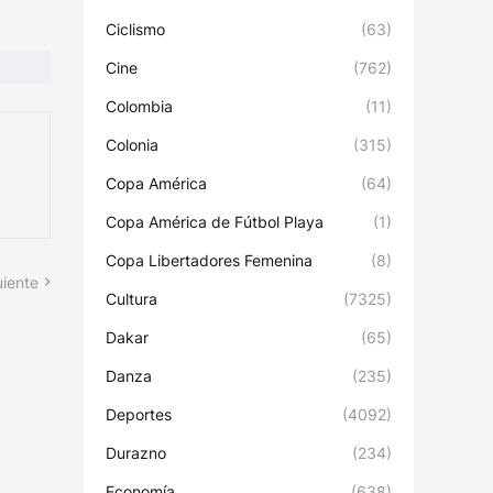
Ciclismo
(63)
Cine
(762)
Colombia
(11)
Colonia
(315)
Copa América
(64)
Copa América de Fútbol Playa
(1)
Copa Libertadores Femenina
(8)
uiente
Cultura
(7325)
Dakar
(65)
Danza
(235)
Deportes
(4092)
Durazno
(234)
Economía
(638)