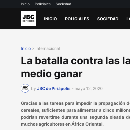
Inicio
Policiales
Sociedad
INICIO
POLICIALES
SOCIEDAD
L
Inicio
Internacional
La batalla contra las 
medio ganar
by
JBC de Piriápolis
-
mayo 12, 2020
Gracias a las tareas para impedir la propagación d
cereales, suficientes para alimentar a cinco millo
podrían revertirse durante una segunda oleada de
muchos agricultores en África Oriental.