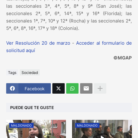
las seccionales 3ª, 4ª, 5ª, 8ª y 9ª (San José); las
seccionales 2ª, 5ª, 6ª, 14ª, 15ª y 16ª (Florida); las
seccionales 1ª, 7ª, 10ª y 12ª (Rocha) y las seccionales 2ª,
5ª, 6ª, 8ª, 16ª, 17ª y 18ª (Colonia).
Ver Resolución 20 de marzo
-
Acceder al formulario de
solicitud aquí
©MGAP
Tags
Sociedad
Facebook
PUEDE QUE TE GUSTE
MALDONADO
MALDONADO