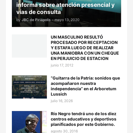
informa sobre atención presencial y
vías de consulta
by
JBC de Piriápolis
-
mayo 13, 2020
UN MASCULINO RESULTÓ
PROCESADO POR RECEPTACION
Y ESTAFA LUEGO DE REALIZAR
UNA MANIOBRA CON UN CHEQUE
EN PERJUICIO DE ESTACION
junio 17, 2012
“Guitarra de la Patria: sonidos que
acompañaron nuestra
independencia” en el Arboretum
Lussich
julio 16, 2026
Río Negro tendrá uno de los diez
centros educativos y deportivos
planificados por este Gobierno.
agosto 30, 2016