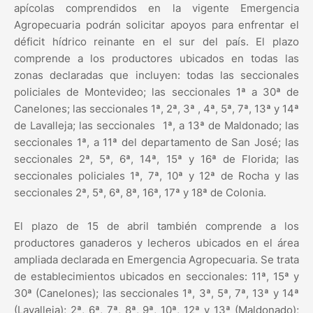
apícolas comprendidos en la vigente Emergencia
Agropecuaria podrán solicitar apoyos para enfrentar el
déficit hídrico reinante en el sur del país. El plazo
comprende a los productores ubicados en todas las
zonas declaradas que incluyen: todas las seccionales
policiales de Montevideo; las seccionales 1ª a 30ª de
Canelones; las seccionales 1ª, 2ª, 3ª , 4ª, 5ª, 7ª, 13ª y 14ª
de Lavalleja; las seccionales 1ª, a 13ª de Maldonado; las
seccionales 1ª, a 11ª del departamento de San José; las
seccionales 2ª, 5ª, 6ª, 14ª, 15ª y 16ª de Florida; las
seccionales policiales 1ª, 7ª, 10ª y 12ª de Rocha y las
seccionales 2ª, 5ª, 6ª, 8ª, 16ª, 17ª y 18ª de Colonia.
El plazo de 15 de abril también comprende a los
productores ganaderos y lecheros ubicados en el área
ampliada declarada en Emergencia Agropecuaria. Se trata
de establecimientos ubicados en seccionales: 11ª, 15ª y
30ª (Canelones); las seccionales 1ª, 3ª, 5ª, 7ª, 13ª y 14ª
(Lavalleja); 2ª, 6ª, 7ª, 8ª, 9ª, 10ª, 12ª y 13ª (Maldonado);