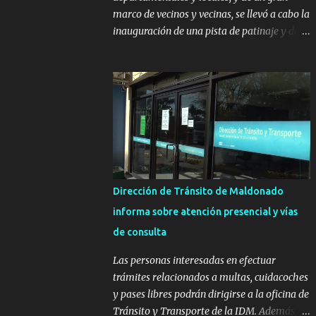
marco de vecinos y vecinas, se llevó a cabo la
inauguración de una pista de patinaje y de
un sector infantil ubicados en el Parque
Metropolitano de La Paz. El proyecto cuenta
con el apoyo del Fondo + Local que es
impulsado por el Programa Uruguay
Integra, de la Dirección de Descentralización
e Inversión Pública de OPP, así como aportes
del Gobierno de Canelones y del Ministerio
de Transporte y Obras Públicas. La nueva
infraestructura deportiva consiste en una
Dirección de Tránsito de Maldonado
plataforma de 35 m por 20 m con banco de
informa sobre atención presencial y vías
hormigón sobre sus laterales. Su destino
de consulta
será polifuncional, permitiendo la práctica
de patín, hockey, gimnasia y la realización
Las personas interesadas en efectuar
de eventos culturales. Próximo a la pista, se
trámites relacionados a multas, cuidacoches
instalaron juegos infantiles y equipamiento
y pases libres podrán dirigirse a la oficina de
urbano (bancos de hormigón y sets de
Tránsito y Transporte de la IDM. Además, la