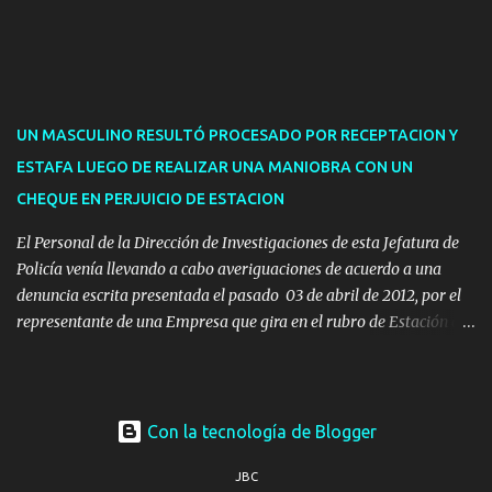
para la devolución de motos retenidas. Cuidacoches en general.
Pases libres: recargas, renovaciones y estudiantes. Información por
vía telefónica y correo electrónico: Multas: reclamos o consultas a
descargostransito@maldonado.gub.uy, o al teléfono 4222
1921(interno 1456). Cuidacoches: consultas a
UN MASCULINO RESULTÓ PROCESADO POR RECEPTACION Y
transitoytransporte@maldonado.gub.uy, teléfono 4222
ESTAFA LUEGO DE REALIZAR UNA MANIOBRA CON UN
1921(interno 1246). Transporte: consultas generales relacionadas a
CHEQUE EN PERJUICIO DE ESTACION
Uber y Taxi, a través de transporte@maldonado.gub.uy, t...
El Personal de la Dirección de Investigaciones de esta Jefatura de
Policía venía llevando a cabo averiguaciones de acuerdo a una
denuncia escrita presentada el pasado 03 de abril de 2012, por el
representante de una Empresa que gira en el rubro de Estación de
Servicio de la ciudad de Pan de Azúcar.-
Con la tecnología de Blogger
JBC