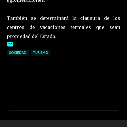
aglomeraciones.
También se determinará la clausura de los
centros de vacaciones termales que sean
propiedad del Estado.
SOCIEDAD
TURISMO
C
o
m
e
n