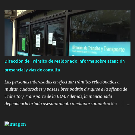
con el apoyo del Fondo + Local que es impulsado por el Programa
Uruguay Integra, de la Dirección de Descentralización e Inversión
Pública de OPP, así como aportes del Gobierno de Canelones y del
Ministerio de Transporte y Obras Públicas. La nueva
infraestructura deportiva consiste en una plataforma de 35 m por
20 m con banco de hormigón sobre sus laterales. Su destino será
polifuncional, permitiendo la práctica de patín, hockey, gimnasia y
la realización de eventos culturales. Próximo a la pista, se
instalaron juegos infantiles y equipamiento urbano (bancos de
Dirección de Tránsito de Maldonado informa sobre atención
hormigón y sets de bancos y mesas). A su vez, se incorporaron
presencial y vías de consulta
nuevos pavimentos e iluminación. La totalidad de estas obras
implicaron una inversión estimada ...
Las personas interesadas en efectuar trámites relacionados a
multas, cuidacoches y pases libres podrán dirigirse a la oficina de
Tránsito y Transporte de la IDM. Además, la mencionada
dependencia brinda asesoramiento mediante comunicación
telefónica y correo electrónico. La dependencia admitirá el ingreso
de hasta cinco personas a la oficina. En cuanto a la atención
presencial comprende los siguientes trámites: Multas: devolución
de licencias de conducir retenidas por espirometrías y trámites