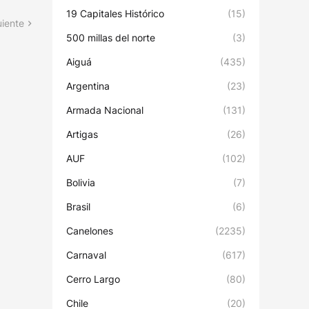
19 Capitales Histórico
(15)
uiente
500 millas del norte
(3)
Aiguá
(435)
Argentina
(23)
Armada Nacional
(131)
Artigas
(26)
AUF
(102)
Bolivia
(7)
Brasil
(6)
Canelones
(2235)
Carnaval
(617)
Cerro Largo
(80)
Chile
(20)