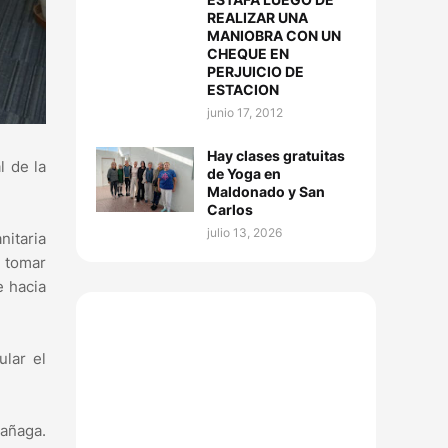
REALIZAR UNA
MANIOBRA CON UN
CHEQUE EN
PERJUICIO DE
ESTACION
junio 17, 2012
Hay clases gratuitas
l de la
de Yoga en
Maldonado y San
Carlos
julio 13, 2026
nitaria
 tomar
e hacia
ular el
rañaga.