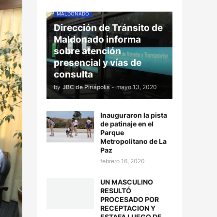
MALDONADO
Dirección de Tránsito de
Maldonado informa
sobre atención
presencial y vías de
consulta
by
JBC de Piriápolis
-
mayo 13, 2020
Inauguraron la pista
de patinaje en el
Parque
Metropolitano de La
Paz
febrero 16, 2020
UN MASCULINO
RESULTÓ
PROCESADO POR
RECEPTACION Y
ESTAFA LUEGO DE