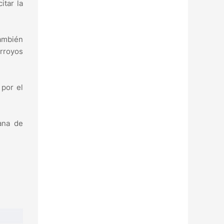
itar la
también
arroyos
 por el
ana de