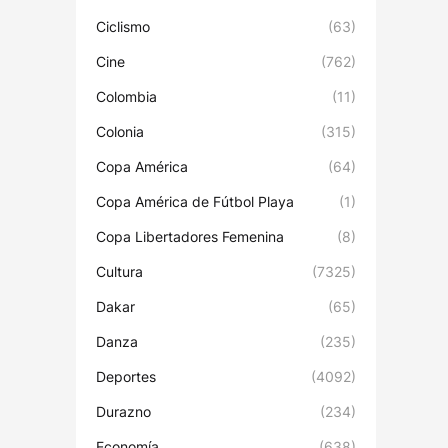
Ciclismo
(63)
Cine
(762)
Colombia
(11)
Colonia
(315)
Copa América
(64)
Copa América de Fútbol Playa
(1)
Copa Libertadores Femenina
(8)
Cultura
(7325)
Dakar
(65)
Danza
(235)
Deportes
(4092)
Durazno
(234)
Economía
(638)