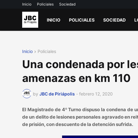
Inicio
Policiales
Sociedad
INICIO
POLICIALES
SOCIEDAD
L
Inicio
Policiales
Una condenada por le
amenazas en km 110
by
JBC de Piriápolis
-
febrero 12, 2020
El Magistrado de 4º Turno dispuso la condena de 
de un delito de lesiones personales agravado en rei
de prisión, con descuento de la detención sufrida.