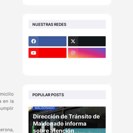
NUESTRAS REDES
micilio
POPULAR POSTS
a en la
cumplir
MALDONADO
Dirección de Tránsito de
Maldonado informa
Gerona,
sobre atención