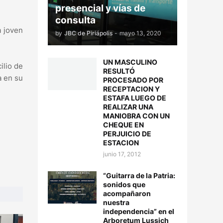
presencial y vías de
consulta
a joven
by
JBC de Piriápolis
-
mayo 13, 2020
UN MASCULINO
ilio de
RESULTÓ
a en su
PROCESADO POR
RECEPTACION Y
ESTAFA LUEGO DE
REALIZAR UNA
MANIOBRA CON UN
CHEQUE EN
PERJUICIO DE
ESTACION
junio 17, 2012
“Guitarra de la Patria:
sonidos que
acompañaron
nuestra
independencia” en el
Arboretum Lussich