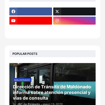
POPULAR POSTS
MALDONADO
Dirección de Tránsito de Maldonado
informa sobre atención presencial y
vías de consulta
by
JBC de Piriápolis
-
mayo 13, 2020