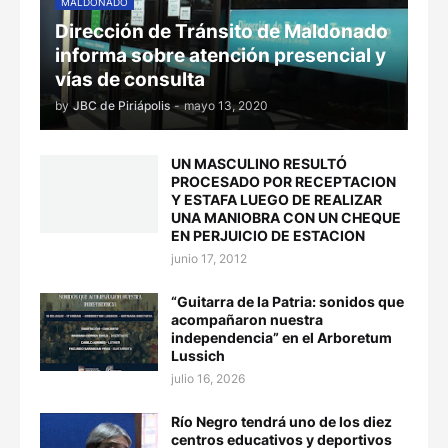
MALDONADO
Dirección de Tránsito de Maldonado
informa sobre atención presencial y
vías de consulta
by
JBC de Piriápolis
-
mayo 13, 2020
UN MASCULINO RESULTÓ
PROCESADO POR RECEPTACION
Y ESTAFA LUEGO DE REALIZAR
UNA MANIOBRA CON UN CHEQUE
EN PERJUICIO DE ESTACION
junio 17, 2012
“Guitarra de la Patria: sonidos que
acompañaron nuestra
independencia” en el Arboretum
Lussich
julio 16, 2026
Río Negro tendrá uno de los diez
centros educativos y deportivos