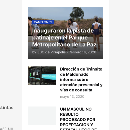
CANELONES
Inauguraron la pista de
patinaje en el Parque
Metropolitano de La Paz
by
JBC de Piriápolis
-
febrero 16, 2020
Dirección de Tránsito
de Maldonado
informa sobre
atención presencial y
vías de consulta
mayo 13, 2020
stintas
UN MASCULINO
RESULTÓ
PROCESADO POR
RECEPTACION Y
tes” un
ESTAFA LUEGO DE