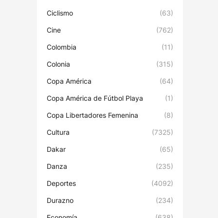
Ciclismo
(63)
Cine
(762)
Colombia
(11)
Colonia
(315)
Copa América
(64)
Copa América de Fútbol Playa
(1)
Copa Libertadores Femenina
(8)
Cultura
(7325)
Dakar
(65)
Danza
(235)
Deportes
(4092)
Durazno
(234)
Economía
(638)