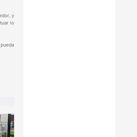
edor, y
tuar lo
e pueda