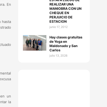
REALIZAR UNA
bra. En
MANIOBRA CON UN
CHEQUE EN
PERJUICIO DE
ESTACION
n hasta
junio 17, 2012
istrado
Hay clases gratuitas
de Yoga en
ectuado
Maldonado y San
Carlos
julio 13, 2026
amental
 excusa
 en un
ntar la