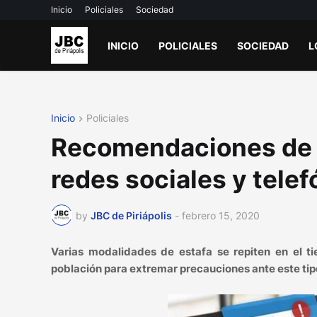
Inicio
Policiales
Sociedad
INICIO
POLICIALES
SOCIEDAD
L
Inicio
Policiales
Recomendaciones de la
redes sociales y telef
by
JBC de Piriápolis
-
febrero 15, 2020
Varias modalidades de estafa se repiten en el t
población para extremar precauciones ante este tip