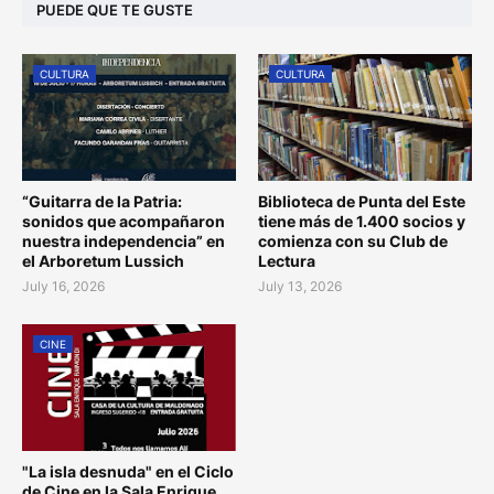
PUEDE QUE TE GUSTE
CULTURA
CULTURA
“Guitarra de la Patria:
Biblioteca de Punta del Este
sonidos que acompañaron
tiene más de 1.400 socios y
nuestra independencia” en
comienza con su Club de
el Arboretum Lussich
Lectura
July 16, 2026
July 13, 2026
CINE
"La isla desnuda" en el Ciclo
de Cine en la Sala Enrique