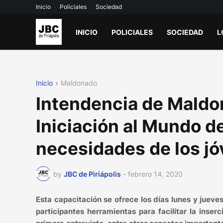
Inicio
Policiales
Sociedad
INICIO
POLICIALES
SOCIEDAD
L
Inicio
Maldonado
Intendencia de Maldon
Iniciación al Mundo d
necesidades de los j
by
JBC de Piriápolis
-
febrero 14, 2020
Esta capacitación se ofrece los días lunes y jueve
participantes herramientas para facilitar la inser