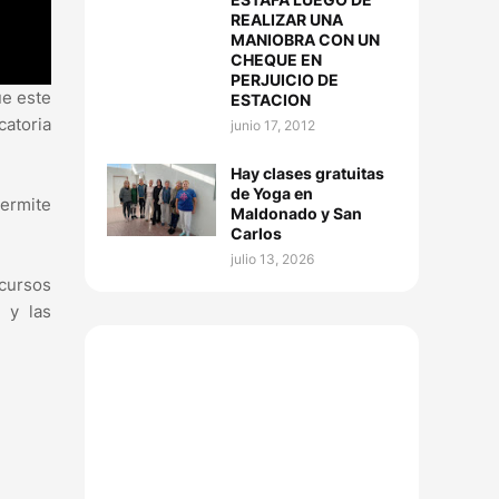
REALIZAR UNA
MANIOBRA CON UN
CHEQUE EN
PERJUICIO DE
ue este
ESTACION
catoria
junio 17, 2012
Hay clases gratuitas
de Yoga en
permite
Maldonado y San
Carlos
julio 13, 2026
 cursos
e y las