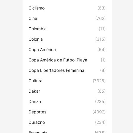
Ciclismo
(63)
Cine
(762)
Colombia
(11)
Colonia
(315)
Copa América
(64)
Copa América de Fútbol Playa
(1)
Copa Libertadores Femenina
(8)
Cultura
(7325)
Dakar
(65)
Danza
(235)
Deportes
(4092)
Durazno
(234)
Economía
(638)