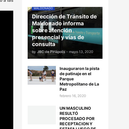
o a las
MALDONADO
Dirección de Tránsito de
Maldonado informa
sobre atención
presencial y vías de
consulta
by
JBC de Piriápolis
-
mayo 13, 2020
Inauguraron la pista
de patinaje en el
Parque
Metropolitano de La
Paz
febrero 16, 2020
UN MASCULINO
RESULTÓ
PROCESADO POR
RECEPTACION Y
ESTAFA LUEGO DE