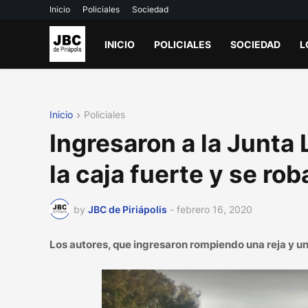
Inicio
Policiales
Sociedad
INICIO
POLICIALES
SOCIEDAD
L
Inicio
Policiales
Ingresaron a la Junta 
la caja fuerte y se r
by
JBC de Piriápolis
-
febrero 16, 2020
Los autores, que ingresaron rompiendo una reja y un