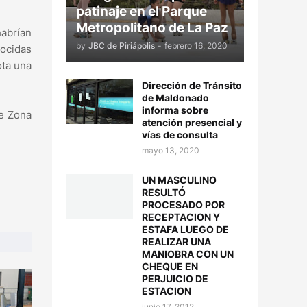
patinaje en el Parque
Metropolitano de La Paz
abrían
by
JBC de Piriápolis
-
febrero 16, 2020
nocidas
ota una
Dirección de Tránsito
de Maldonado
informa sobre
de Zona
atención presencial y
vías de consulta
mayo 13, 2020
UN MASCULINO
RESULTÓ
PROCESADO POR
RECEPTACION Y
ESTAFA LUEGO DE
REALIZAR UNA
MANIOBRA CON UN
CHEQUE EN
PERJUICIO DE
ESTACION
junio 17, 2012