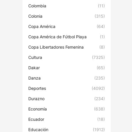
Colombia
(11)
Colonia
(315)
Copa América
(64)
Copa América de Fútbol Playa
(1)
Copa Libertadores Femenina
(8)
Cultura
(7325)
Dakar
(65)
Danza
(235)
Deportes
(4092)
Durazno
(234)
Economía
(638)
Ecuador
(18)
Educación
(1912)