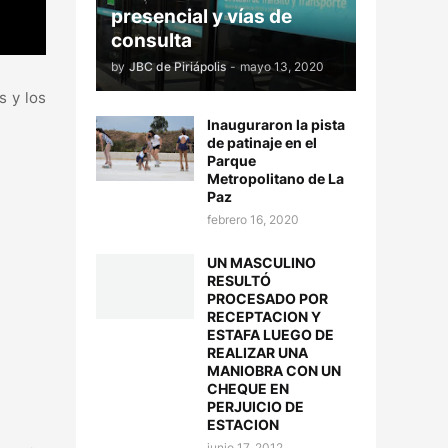
presencial y vías de
consulta
by
JBC de Piriápolis
-
mayo 13, 2020
s y los
Inauguraron la pista
de patinaje en el
Parque
Metropolitano de La
Paz
febrero 16, 2020
UN MASCULINO
RESULTÓ
PROCESADO POR
RECEPTACION Y
ESTAFA LUEGO DE
REALIZAR UNA
MANIOBRA CON UN
CHEQUE EN
PERJUICIO DE
ESTACION
junio 17, 2012