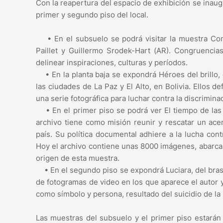
Con la reapertura del espacio de exhibición se inau
primer y segundo piso del local.
• En el subsuelo se podrá visitar la muestra Con
Paillet y Guillermo Srodek-Hart (AR). Congruencia
delinear inspiraciones, culturas y períodos.
• En la planta baja se expondrá Héroes del brillo, d
las ciudades de La Paz y El Alto, en Bolivia. Ellos d
una serie fotográfica para luchar contra la discrimina
• En el primer piso se podrá ver El tiempo de las 
archivo tiene como misión reunir y rescatar un ace
país. Su política documental adhiere a la lucha contr
Hoy el archivo contiene unas 8000 imágenes, abarca m
origen de esta muestra.
• En el segundo piso se expondrá Luciara, del brasi
de fotogramas de video en los que aparece el autor 
como símbolo y persona, resultado del suicidio de l
Las muestras del subsuelo y el primer piso estarán 