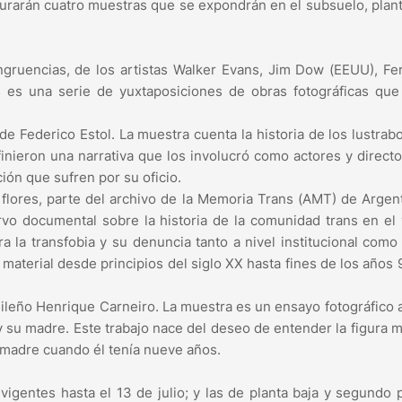
gurarán cuatro muestras que se expondrán en el subsuelo, plant
gruencias, de los artistas Walker Evans, Jim Dow (EEUU), Fe
s es una serie de yuxtaposiciones de obras fotográficas qu
e Federico Estol. La muestra cuenta la historia de los lustrab
efinieron una narrativa que los involucró como actores y direct
ción que sufren por su oficio.
flores, parte del archivo de la Memoria Trans (AMT) de Argent
rvo documental sobre la historia de la comunidad trans en el
a la transfobia y su denuncia tanto a nivel institucional como 
aterial desde principios del siglo XX hasta fines de los años 
leño Henrique Carneiro. La muestra es un ensayo fotográfico a
y su madre. Este trabajo nace del deseo de entender la figura 
a madre cuando él tenía nueve años.
vigentes hasta el 13 de julio; y las de planta baja y segundo 