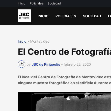
Inicio
Policiales
Sociedad
INICIO
POLICIALES
SOCIEDAD
L
Inicio
Montevideo
El Centro de Fotograf
by
JBC de Piriápolis
-
febrero 22, 2020
El local del Centro de Fotografía de Montevideo esta
ninguna muestra fotográfica en el edificio durante 