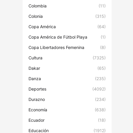
Colombia
(11)
Colonia
(315)
Copa América
(64)
Copa América de Fútbol Playa
(1)
Copa Libertadores Femenina
(8)
Cultura
(7325)
Dakar
(65)
Danza
(235)
Deportes
(4092)
Durazno
(234)
Economía
(638)
Ecuador
(18)
Educación
(1912)