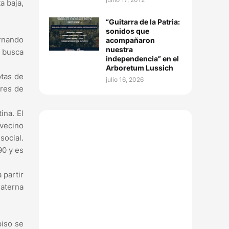
a baja,
“Guitarra de la Patria:
sonidos que
rnando
acompañaron
nuestra
e busca
independencia” en el
Arboretum Lussich
otas de
julio 16, 2026
ores de
ina. El
 vecino
social.
90 y es
 partir
materna
piso se