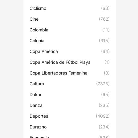
Ciclismo
(63)
Cine
(762)
Colombia
(11)
Colonia
(315)
Copa América
(64)
Copa América de Fútbol Playa
(1)
Copa Libertadores Femenina
(8)
Cultura
(7325)
Dakar
(65)
Danza
(235)
Deportes
(4092)
Durazno
(234)
Economía
(638)