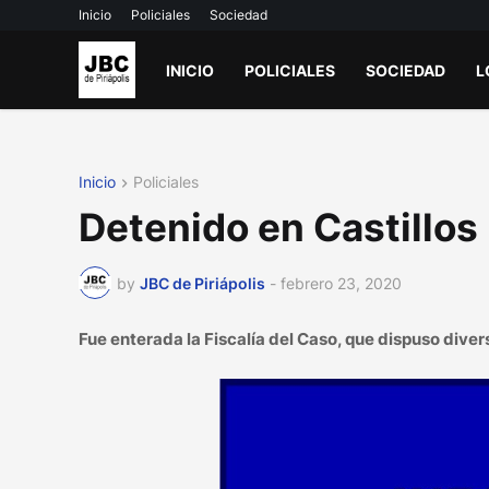
Inicio
Policiales
Sociedad
INICIO
POLICIALES
SOCIEDAD
L
Inicio
Policiales
Detenido en Castillos
by
JBC de Piriápolis
-
febrero 23, 2020
Fue enterada la Fiscalía del Caso, que dispuso diver