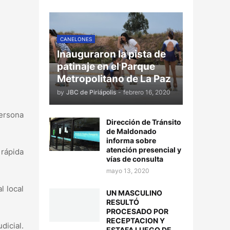
CANELONES
Inauguraron la pista de
patinaje en el Parque
Metropolitano de La Paz
by
JBC de Piriápolis
-
febrero 16, 2020
persona
Dirección de Tránsito
de Maldonado
informa sobre
atención presencial y
 rápida
vías de consulta
mayo 13, 2020
l local
UN MASCULINO
RESULTÓ
PROCESADO POR
RECEPTACION Y
dicial.
ESTAFA LUEGO DE