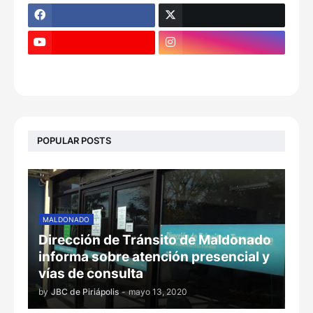
POPULAR POSTS
MALDONADO
Dirección de Tránsito de Maldonado
informa sobre atención presencial y
vías de consulta
by
JBC de Piriápolis
-
mayo 13, 2020