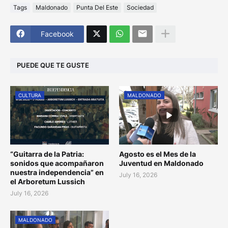
Tags
Maldonado
Punta Del Este
Sociedad
Facebook
PUEDE QUE TE GUSTE
CULTURA
MALDONADO
“Guitarra de la Patria:
Agosto es el Mes de la
sonidos que acompañaron
Juventud en Maldonado
nuestra independencia” en
July 16, 2026
el Arboretum Lussich
July 16, 2026
MALDONADO