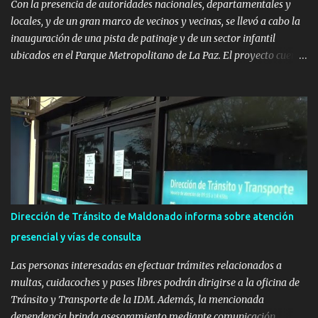
Con la presencia de autoridades nacionales, departamentales y
locales, y de un gran marco de vecinos y vecinas, se llevó a cabo la
inauguración de una pista de patinaje y de un sector infantil
ubicados en el Parque Metropolitano de La Paz. El proyecto cuenta
con el apoyo del Fondo + Local que es impulsado por el Programa
Uruguay Integra, de la Dirección de Descentralización e Inversión
Pública de OPP, así como aportes del Gobierno de Canelones y del
Ministerio de Transporte y Obras Públicas. La nueva
infraestructura deportiva consiste en una plataforma de 35 m por
20 m con banco de hormigón sobre sus laterales. Su destino será
polifuncional, permitiendo la práctica de patín, hockey, gimnasia y
la realización de eventos culturales. Próximo a la pista, se
instalaron juegos infantiles y equipamiento urbano (bancos de
Dirección de Tránsito de Maldonado informa sobre atención
hormigón y sets de bancos y mesas). A su vez, se incorporaron
presencial y vías de consulta
nuevos pavimentos e iluminación. La totalidad de estas obras
implicaron una inversión estimada ...
Las personas interesadas en efectuar trámites relacionados a
multas, cuidacoches y pases libres podrán dirigirse a la oficina de
Tránsito y Transporte de la IDM. Además, la mencionada
dependencia brinda asesoramiento mediante comunicación