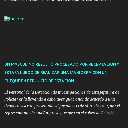
telefónica y correo electrónico. La dependencia admitirá el ingreso
de hasta cinco personas a la oficina. En cuanto a la atención
presencial comprende los siguientes trámites: Multas: devolución
de licencias de conducir retenidas por espirometrías y trámites
para la devolución de motos retenidas. Cuidacoches en general.
Pases libres: recargas, renovaciones y estudiantes. Información por
vía telefónica y correo electrónico: Multas: reclamos o consultas a
descargostransito@maldonado.gub.uy, o al teléfono 4222
1921(interno 1456). Cuidacoches: consultas a
UN MASCULINO RESULTÓ PROCESADO POR RECEPTACION Y
transitoytransporte@maldonado.gub.uy, teléfono 4222
ESTAFA LUEGO DE REALIZAR UNA MANIOBRA CON UN
1921(interno 1246). Transporte: consultas generales relacionadas a
CHEQUE EN PERJUICIO DE ESTACION
Uber y Taxi, a través de transporte@maldonado.gub.uy, t...
El Personal de la Dirección de Investigaciones de esta Jefatura de
Policía venía llevando a cabo averiguaciones de acuerdo a una
denuncia escrita presentada el pasado 03 de abril de 2012, por el
representante de una Empresa que gira en el rubro de Estación de
Servicio de la ciudad de Pan de Azúcar.-