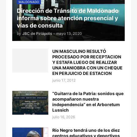
MALDONADO
Dirección de Tránsito de Maldonado
informa sobre atención presencial y
vías de consulta
by
JBC de Piriápolis
-
mayo 13, 2020
UN MASCULINO RESULTÓ
PROCESADO POR RECEPTACION
Y ESTAFA LUEGO DE REALIZAR
UNA MANIOBRA CON UN CHEQUE
EN PERJUICIO DE ESTACION
junio 17, 2012
“Guitarra de la Patria: sonidos que
acompañaron nuestra
independencia” en el Arboretum
Lussich
julio 16, 2026
Río Negro tendrá uno de los diez
centros educativos y deportivos