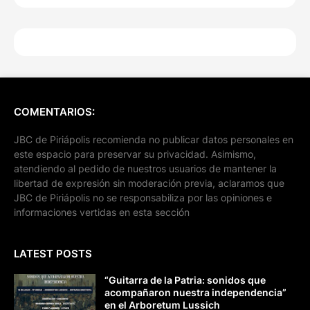
COMENTARIOS:
JBC de Piriápolis recomienda no publicar datos personales en
este espacio para preservar su privacidad. Asimismo,
atendiendo al pedido de nuestros usuarios de mantener la
libertad de expresión sin moderación previa, aclaramos que
JBC de Piriápolis no se responsabiliza por las opiniones e
informaciones vertidas en esta sección
LATEST POSTS
“Guitarra de la Patria: sonidos que
acompañaron nuestra independencia”
en el Arboretum Lussich