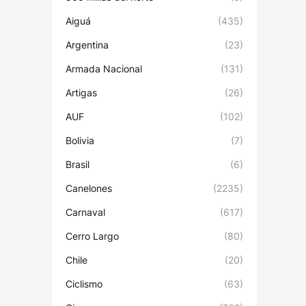
Aiguá
(435)
Argentina
(23)
Armada Nacional
(131)
Artigas
(26)
AUF
(102)
Bolivia
(7)
Brasil
(6)
Canelones
(2235)
Carnaval
(617)
Cerro Largo
(80)
Chile
(20)
Ciclismo
(63)