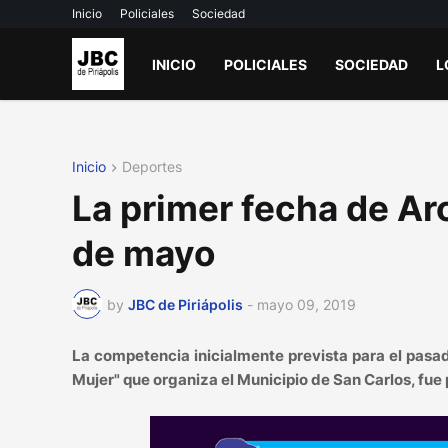
Inicio
Policiales
Sociedad
INICIO
POLICIALES
SOCIEDAD
L
Inicio
Deportes
La primer fecha de Ar
de mayo
by
JBC de Piriápolis
-
mayo 09, 2019
La competencia inicialmente prevista para el pas
Mujer" que organiza el Municipio de San Carlos, fue 