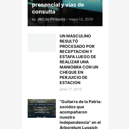
presencial y vías de
consulta
by
JBC de Piriápolis
-
mayo 13, 2020
UN MASCULINO
RESULTÓ
PROCESADO POR
RECEPTACION Y
ESTAFA LUEGO DE
REALIZAR UNA
MANIOBRA CON UN
CHEQUE EN
PERJUICIO DE
ESTACION
junio 17, 2012
“Guitarra de la Patria:
sonidos que
acompañaron
nuestra
independencia” en el
Arboretum Lussich