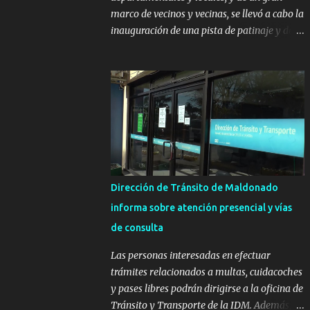
marco de vecinos y vecinas, se llevó a cabo la
inauguración de una pista de patinaje y de
un sector infantil ubicados en el Parque
Metropolitano de La Paz. El proyecto cuenta
con el apoyo del Fondo + Local que es
impulsado por el Programa Uruguay
Integra, de la Dirección de Descentralización
e Inversión Pública de OPP, así como aportes
del Gobierno de Canelones y del Ministerio
de Transporte y Obras Públicas. La nueva
infraestructura deportiva consiste en una
Dirección de Tránsito de Maldonado
plataforma de 35 m por 20 m con banco de
informa sobre atención presencial y vías
hormigón sobre sus laterales. Su destino
de consulta
será polifuncional, permitiendo la práctica
de patín, hockey, gimnasia y la realización
Las personas interesadas en efectuar
de eventos culturales. Próximo a la pista, se
trámites relacionados a multas, cuidacoches
instalaron juegos infantiles y equipamiento
y pases libres podrán dirigirse a la oficina de
urbano (bancos de hormigón y sets de
Tránsito y Transporte de la IDM. Además, la